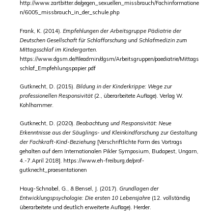
http://www.zartbitter.de/gegen_sexuellen_missbrauch/Fachinformatione
n/6005_missbrauch_in_der_schule.php
Frank, K. (2014).
Empfehlungen der Arbeitsgruppe Pädiatrie der
Deutschen Gesellschaft für Schlafforschung und Schlafmedizin zum
Mittagsschlaf im Kindergarten
.
https://www.dgsm.de/fileadmin/dgsm/Arbeitsgruppen/paediatrie/Mittags
schlaf_Empfehlungspapier.pdf
Gutknecht, D. (2015).
Bildung in der Kinderkrippe: Wege zur
professionellen Responsivität
(2., überarbeitete Auflage). Verlag W.
Kohlhammer.
Gutknecht, D. (2020).
Beobachtung und Responsivität: Neue
Erkenntnisse aus der Säuglings- und Kleinkindforschung zur Gestaltung
der Fachkraft-Kind-Beziehung
[Verschriftlichte Form des Vortrags
gehalten auf dem Internationalen Pikler Symposium, Budapest, Ungarn,
4.-7.April 2018]. https://www.eh-freiburg.de/prof-
gutknecht_praesentationen
Haug-Schnabel, G., & Bensel, J. (2017).
Grundlagen der
Entwicklungspsychologie: Die ersten 10 Lebensjahre
(12. vollständig
überarbeitete und deutlich erweiterte Auflage). Herder.