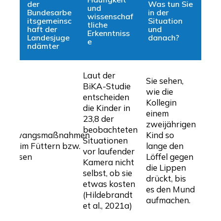
der
Was tun Sie
und
Bundesarbe
in der
wissenschaf
itsgemeinsc
Situation
tliche
haft der
und
Erkenntniss
Landesjuge
danach?
e
ndämter
Laut der
Sie sehen,
BiKA-Studie
wie die
entscheiden
Kollegin
die Kinder in
einem
23,8 der
–
zweijährigen
beobachteten
Zwangsmaßnahmen
Kind so
Situationen
beim Füttern bzw.
lange den
vor laufender
Essen
Löffel gegen
Kamera nicht
die Lippen
selbst, ob sie
drückt, bis
etwas kosten
es den Mund
(Hildebrandt
aufmachen.
et al., 2021a)