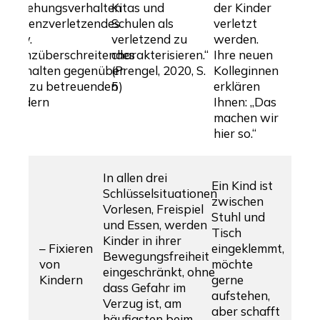
Erziehungsverhalten
Kitas und
der Kinder
– Grenzverletzendes
Schulen als
verletzt
bzw.
verletzend zu
werden.
grenzüberschreitendes
charakterisieren.“
Ihre neuen
Verhalten gegenüber
(Prengel, 2020, S.
Kolleginnen
den zu betreuenden
5)
erklären
Kindern
Ihnen: „Das
machen wir
hier so.“
In allen drei
Ein Kind ist
Schlüsselsituationen
zwischen
Vorlesen, Freispiel
Stuhl und
und Essen, werden
Tisch
Kinder in ihrer
– Fixieren
eingeklemmt,
Bewegungsfreiheit
von
möchte
eingeschränkt, ohne
Kindern
gerne
dass Gefahr im
aufstehen,
Verzug ist, am
aber schafft
häufigsten beim