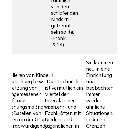
räumlich
von den
schlafenden
Kindern
getrennt
sein sollte.“
(Frank,
2014)
Sie kommen
neu in eine
– Isolieren von Kindern
Einrichtung
– Androhung bzw.
„Durchschnittlich
und
Umsetzung von
ist vermutlich ein
beobachten
unangemessenen
Viertel der
immer
Straf- oder
Interaktionen
wieder
Erziehungsmaßnahmen
von Lehr- und
ähnliche
– Bloßstellen von
Fachkräften mit
Situationen,
Kindern in der Gruppe
Kindern und
in denen
– Herabwürdigendes
Jugendlichen in
Grenzen