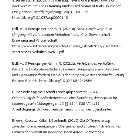
& Sanderson, K. (2019). A systematic review and meta-analysis of
workplace mindfulness training randomized controlled trials.
Journal of
Occupational Health Psychology
,
24
(1), 108–126.
https://doi.org/10.1037/ocp0000146
Boll, A., & Remsperger-Kehm, R. (2021a).
Schaut nicht weg! Zum
Umgang mit verletzendem Verhalten in der Kita
. Gewerkschaft
Erziehung und Wissenschaft.
https://www.nifbe.de/images/nifbe/Aktuelles_Global/2021/20210928-
verletzendes-verhalten-web-1.pdf
Boll, A., & Remsperger-Kehm, R. (2021b).
Verletzendes Verhalten in
Kitas: Eine Explorationsstudie zu Formen, Umgangsweisen, Ursachen
und Handlungserfordernissen aus der Perspektive der Fachkräfte
. Verlag
Barbara Budrich. https://doi.org/10.3224/84742556
Bundesarbeitsgemeinschaft Landesjugendämter. (2024).
Orientierungshilfe Anforderungen an eine Einrichtungskonzeption für
Kindertageseinrichtungen gemäß §§ 45 ff. SGB VIII
(135.
Arbeitstagung). Bundesarbeitsgemeinschaft Landesjugendämter.
Enders, Kossatz, Kelke, & Eberhardt. (2010).
Zur Differenzierung
zwischen Grenzverletzungen, Übergriffen und strafrechtlich relevanten
Formen der Gewalt im pädagogischen Alltag
. Zartbitter e.V.