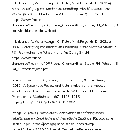
Hildebrandt, F., Walter-Laager, C., Flöter, M., & Pergande, B. (2021a).
BiKA – Beteiligung von Kindern im Kitaalltag. Abschlussbericht zur
Studie.
(S. 76). Fachhochschule Potsdam und PädQuis gGmbH.
https://www.fruehe-
chancen.de/fileadmin/PDF/Fruehe_Chancen/Bika_Studie_FH_Potsdam/B
ika_Abschlussbericht-web.pdf
Hildebrandt, F., Walter-Laager, C., Flöter, M., & Pergande, B. (2021b).
BiKA – Beteiligung von Kindern im Kitaalltag. Kurzbericht zur Studie.
(S.
76). Fachhochschule Potsdam und PädQuis gGmbH.
https://www.fruehe-
chancen.de/fileadmin/PDF/Fruehe_Chancen/Bika_Studie_FH_Potsdam/B
ika_Kurzbericht_web.pdf
Lomas, T., Medina, J. C., Ivtzan, I., Rupprecht, S., & Eiroa-Orosa, F. J.
(2019). A Systematic Review and Meta-analysis of the Impact of
Mindfulness-Based Interventions on the Well-Being of Healthcare
Professionals.
Mindfulness
,
10
(7), 1193–1216.
https://doi.org/10.1007/s12671-018-1062-5
Prengel, A. (2020).
Destruktive Beziehungen in pädagogischen
Arbeitsfeldern – Empirische und theoretische Zugänge
. Pädagogische
Beziehungen. https://paedagogische-beziehungen.eu/wp-
content/uploads/2020/05/Prengel_DestruktiveBeziehungen.pdf